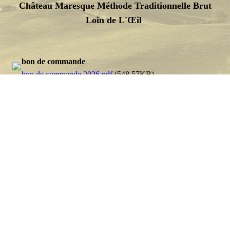
Château Maresque Méthode Traditionnelle Brut
Loin de L'Œil
bon de commande
bon de commande 2026.pdf
(548.57KB)
bon de commande
bon de commande 2026.pdf
(548.57KB)